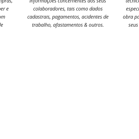
mpras,
informações concernentes aos seus
técnic
er e
colaboradores, tais como dados
espec
com
cadastrais, pagamentos, acidentes de
obra pa
de
trabalho, afastamentos & outros.
seus 