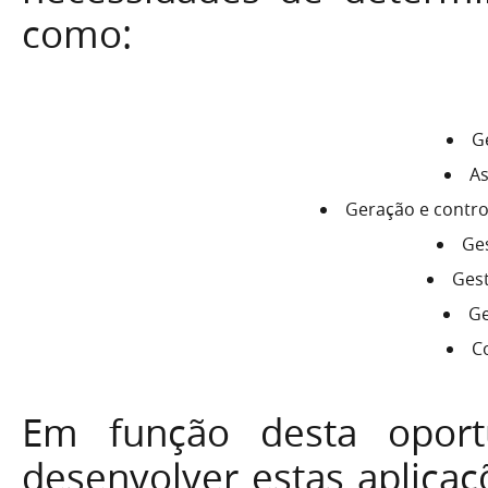
como:
G
As
Geração e contro
Ge
Ges
Ge
C
Em função desta opor
desenvolver estas aplicaç