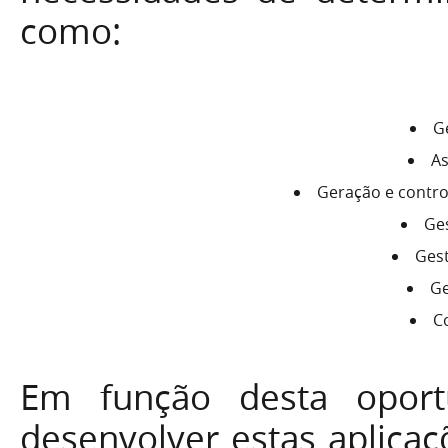
como:
G
As
Geração e contro
Ge
Ges
Ge
C
Em função desta opor
desenvolver estas aplicaç